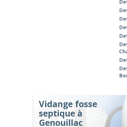
Dev
De
De
Dev
Dev
Dev
Ch
De
Dev
Bo
Vidange fosse
septique à
Genouillac