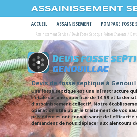
ASSAINISSEMENT S
ACCUEIL
ASSAINISSEMENT
POMPAGE FOSSE 
Assainissement Service
/
Devis Fosse Septique Poitou Charente
/
Devi
DEVIS FOSSE SEPT
GENOUILLAC
Devis de fosse septique à Genouill
Une fosse septique est une infrastructure qui
s'étale sur une superficie de 14.59 et la den
d'assainissement collectif. Notre établissem
opération utile pour le traitement de vos ea
précédentes ont connaissance de l'efficacité
demandent de nous déplacer aux alentours de