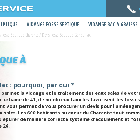
ERVICE
SEPTIQUE
VIDANGE FOSSE SEPTIQUE
VIDANGE BAC À GRAISSE
s Fosse Septique Charente
/
Devis Fosse Septique Genouillac
IQUE À
ac : pourquoi, par qui ?
 permet la vidange et le traitement des eaux sales de votr
sité urbaine de 41, de nombreux familles favorisent les foss
ent vous permet de vous procurer un devis pour l'aménagem
ux sales. Les 600 habitants au coeur du Charente tout comme
 d'épurer de manière correcte système d'écoulement et fosse
 26.