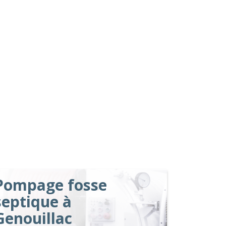
Pompage fosse
septique à
Genouillac