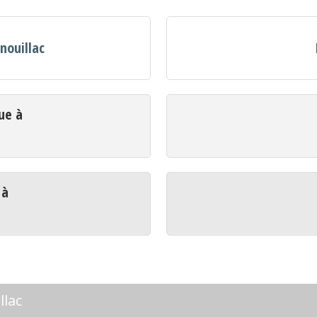
nouillac
ue à
 à
llac