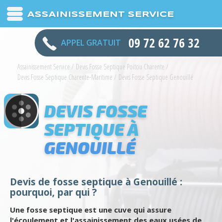
ASSAINISSEMENT SERVICE
09 72 62 76 32
APPEL GRATUIT
Assainissement Service
/
Devis Fosse Septique Poitou Charente
/
Devis Fosse Septique Charente-Maritime
/
Devis Fosse Septique Genouillé
DEVIS FOSSE
SEPTIQUE À
GENOUILLÉ
Devis de fosse septique à Genouillé :
pourquoi, par qui ?
Une fosse septique est une cuve qui assure
l'écoulement et l'assainissement des eaux usées de