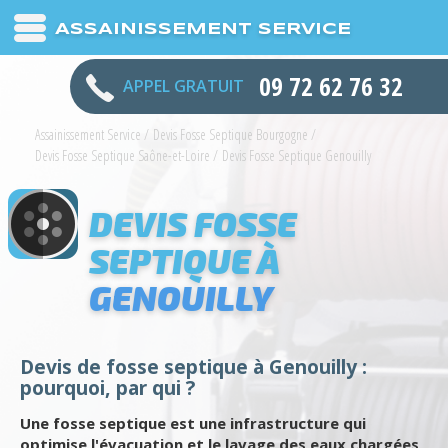
ASSAINISSEMENT SERVICE
09 72 62 76 32
APPEL GRATUIT
Assainissement Service
/
Devis Fosse Septique Bourgogne
/
Devis Fosse Septique Saône-et-Loire
/
Devis Fosse Septique Genouilly
DEVIS FOSSE
SEPTIQUE À
GENOUILLY
Devis de fosse septique à Genouilly :
pourquoi, par qui ?
Une fosse septique est une infrastructure qui
optimise l'évacuation et le lavage des eaux chargées