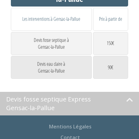
Les interventions à Gensac-la-Pallue
Prix à partir de
Devis fosse septique à
150€
Gensac-la-Pallue
Devis eau claire à
90€
Gensac-la-Pallue
Devis fosse septique Express
Gensac-la-Pallue
Mentions Légales
Contact