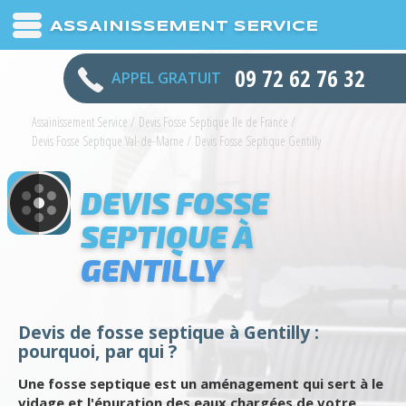
ASSAINISSEMENT SERVICE
09 72 62 76 32
APPEL GRATUIT
Assainissement Service
/
Devis Fosse Septique Ile de France
/
Devis Fosse Septique Val-de-Marne
/
Devis Fosse Septique Gentilly
DEVIS FOSSE
SEPTIQUE À
GENTILLY
Devis de fosse septique à Gentilly :
pourquoi, par qui ?
Une fosse septique est un aménagement qui sert à le
vidage et l'épuration des eaux chargées de votre