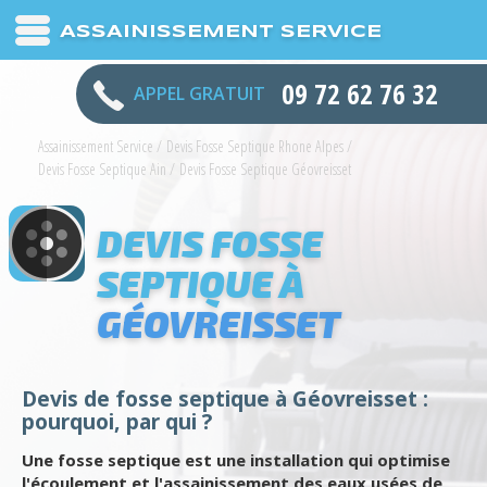
ASSAINISSEMENT SERVICE
09 72 62 76 32
APPEL GRATUIT
Assainissement Service
/
Devis Fosse Septique Rhone Alpes
/
Devis Fosse Septique Ain
/
Devis Fosse Septique Géovreisset
DEVIS FOSSE
SEPTIQUE À
GÉOVREISSET
Devis de fosse septique à Géovreisset :
pourquoi, par qui ?
Une fosse septique est une installation qui optimise
l'écoulement et l'assainissement des eaux usées de