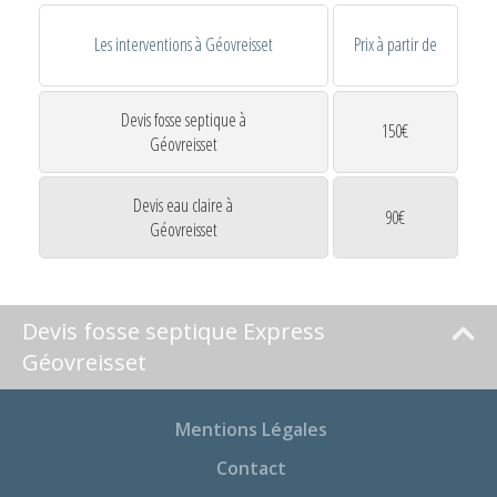
Les interventions à Géovreisset
Prix à partir de
Devis fosse septique à
150€
Géovreisset
Devis eau claire à
90€
Géovreisset
Devis fosse septique Express
Géovreisset
Mentions Légales
Contact