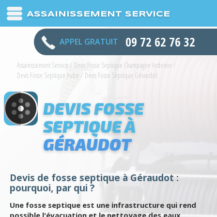
ASSAINISSEMENT SERVICE
09 72 62 76 32
APPEL GRATUIT
Assainissement Service
/
Devis Fosse Septique Champagne Ardenne
/
Devis Fosse Septique Aube
/
Devis Fosse Septique Géraudot
DEVIS FOSSE
SEPTIQUE À
GÉRAUDOT
Devis de fosse septique à Géraudot :
pourquoi, par qui ?
Une fosse septique est une infrastructure qui rend
possible l'évacuation et le nettoyage des eaux