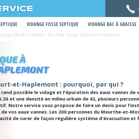
ERVICE
SEPTIQUE
VIDANGE FOSSE SEPTIQUE
VIDANGE BAC À GRAISSE
 Septique Meurthe-et-Moselle
/
Devis Fosse Septique Gerbécourt-et-Haplemont
IQUE À
HAPLEMONT
urt-et-Haplemont : pourquoi, par qui ?
 rend possible le vidage et l'épuration des eaux vannes de
.26 et une densité en milieu urbain de 42, plusieurs person
if. Notre service vous propose de faire un devis pour l'ins
ion de vos eaux vannes. Les 200 personnes du Meurthe-et-Mos
acité de curer de façon régulière système d'évacuation et f