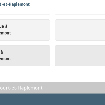
rt-et-Haplemont
ue à
lemont
 à
lemont
court-et-Haplemont