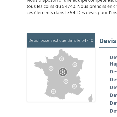
tous les coins du 54740. Nous prenons en ch
ces éléments dans le 54. Des devis pour l'in
Devis
Devis fosse septique dans le 54740
Dev
Ha
Dev
De
Dev
Dev
Dev
Dev