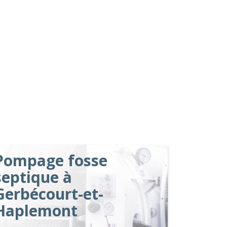
Pompage fosse
septique à
Gerbécourt-et-
Haplemont