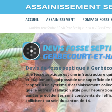
ASSAINISSEMENT S
ACCUEIL
ASSAINISSEMENT
POMPAGE FOSSE 
Assainissement Service
/
Devis Fosse Septique Lorraine
/
Devis Fosse
DEVIS FOSSE SEPT
GERBÉCOURT-ET-
Devis de fosse septique à Gerbéco
Une fosse septique est une infrastructure qui
et-Haplemont, qui possède une superficie de 5
rapport à un système d'assainissement collect
quelle autre installation utile pour l'épurat
années précédentes sont conscients de l'effic
sollicitent au sein du canton de 14.