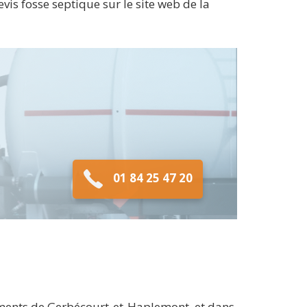
devis fosse septique sur le site web de la
01 84 25 47 20
ements de Gerbécourt-et-Haplemont, et dans