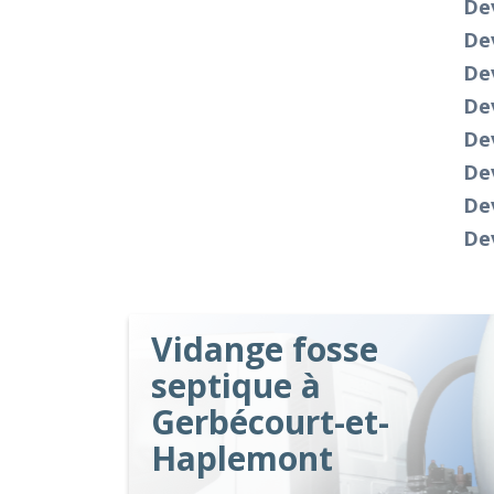
Dev
De
De
De
De
Dev
Dev
Dev
Vidange fosse
septique à
Gerbécourt-et-
Haplemont