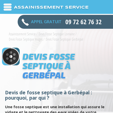
ASSAINISSEMENT SERVICE
09 72 62 76 32
APPEL GRATUIT
Assainissement Service
/
Devis Fosse Septique Lorraine
/
Devis Fosse Septique Vosges
/
Devis Fosse Septique Gerbépal
DEVIS FOSSE
SEPTIQUE À
GERBÉPAL
Devis de fosse septique à Gerbépal :
pourquoi, par qui ?
Une fosse septique est une installation qui assure le
vidage et le nettoyage des eaux usées de votre