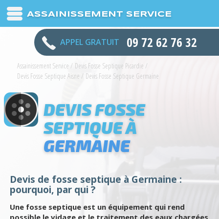
ASSAINISSEMENT SERVICE
09 72 62 76 32
APPEL GRATUIT
Assainissement Service
/
Devis Fosse Septique Picardie
/
Devis Fosse Septique Aisne
/
Devis Fosse Septique Germaine
DEVIS FOSSE
SEPTIQUE À
GERMAINE
Devis de fosse septique à Germaine :
pourquoi, par qui ?
Une fosse septique est un équipement qui rend
possible le vidage et le traitement des eaux chargées