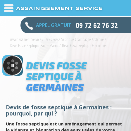
ASSAINISSEMENT SERVICE
09 72 62 76 32
APPEL GRATUIT
Assainissement Service
/
Devis Fosse Septique Champagne Ardenne
/
Devis Fosse Septique Haute-Marne
/
Devis Fosse Septique Germaines
DEVIS FOSSE
SEPTIQUE À
GERMAINES
Devis de fosse septique à Germaines :
pourquoi, par qui ?
Une fosse septique est un aménagement qui permet
la vidange et l'épuration des eaux usées de votre