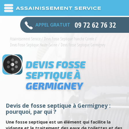
ASSAINISSEMENT SERVICE
09 72 62 76 32
APPEL GRATUIT
Assainissement Service
/
Devis Fosse Septique Franche Comte
/
Devis Fosse Septique Haute-Saône
/
Devis Fosse Septique Germigney
DEVIS FOSSE
SEPTIQUE À
GERMIGNEY
Devis de fosse septique à Germigney :
pourquoi, par qui ?
Une fosse septique est un élément qui facilite la
vidange et le traitement des eaux de toilettes et des