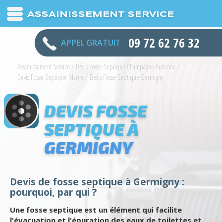
ASSAINISSEMENT SERVICE
09 72 62 76 32
APPEL GRATUIT
Assainissement Service
/
Devis Fosse Septique Champagne Ardenne
/
Devis Fosse Septique Marne
/
Devis Fosse Septique Germigny
DEVIS FOSSE
SEPTIQUE À
GERMIGNY
Devis de fosse septique à Germigny :
pourquoi, par qui ?
Une fosse septique est un élément qui facilite
l'évacuation et l'épuration des eaux de toilettes et