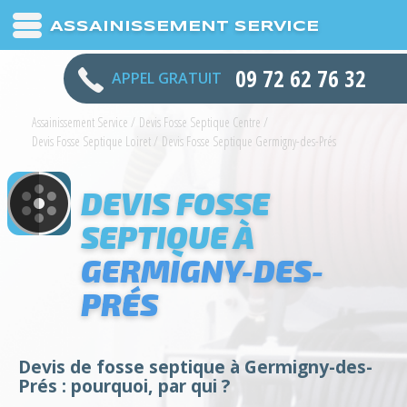
ASSAINISSEMENT SERVICE
09 72 62 76 32
APPEL GRATUIT
Assainissement Service
/
Devis Fosse Septique Centre
/
Devis Fosse Septique Loiret
/
Devis Fosse Septique Germigny-des-Prés
DEVIS FOSSE
SEPTIQUE À
GERMIGNY-DES-
PRÉS
Devis de fosse septique à Germigny-des-
Prés : pourquoi, par qui ?