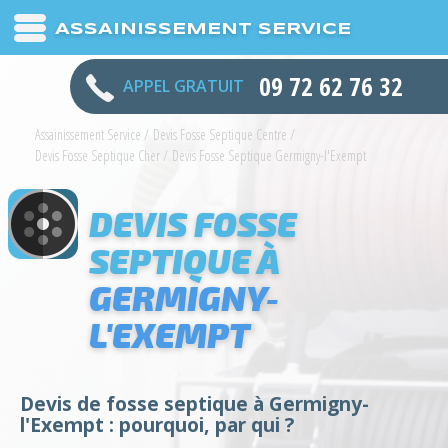
ASSAINISSEMENT SERVICE
09 72 62 76 32
APPEL GRATUIT
Assainissement Service
/
Devis Fosse Septique Centre
/
Devis Fosse Septique Cher
/
Devis Fosse Septique Germigny-l'Exempt
DEVIS FOSSE
SEPTIQUE À
GERMIGNY-
L'EXEMPT
Devis de fosse septique à Germigny-
l'Exempt : pourquoi, par qui ?