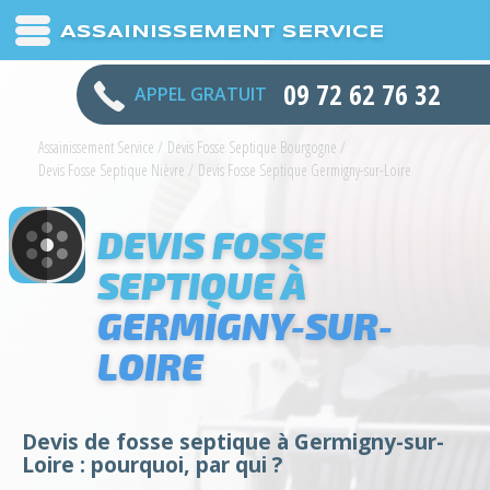
ASSAINISSEMENT SERVICE
09 72 62 76 32
APPEL GRATUIT
Assainissement Service
/
Devis Fosse Septique Bourgogne
/
Devis Fosse Septique Nièvre
/
Devis Fosse Septique Germigny-sur-Loire
DEVIS FOSSE
SEPTIQUE À
GERMIGNY-SUR-
LOIRE
Devis de fosse septique à Germigny-sur-
Loire : pourquoi, par qui ?