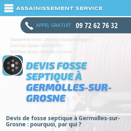
ASSAINISSEMENT SERVICE
09 72 62 76 32
APPEL GRATUIT
Assainissement Service
/
Devis Fosse Septique Bourgogne
/
Devis Fosse Septique Saône-et-Loire
/
Devis Fosse Septique Germolles-sur-Grosne
DEVIS FOSSE
SEPTIQUE À
GERMOLLES-SUR-
GROSNE
Devis de fosse septique à Germolles-sur-
Grosne : pourquoi, par qui ?