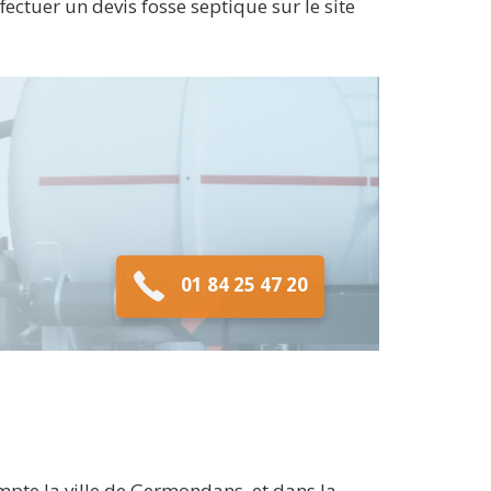
ectuer un devis fosse septique sur le site
01 84 25 47 20
pte la ville de Germondans, et dans la