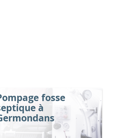
Pompage fosse
septique à
Germondans