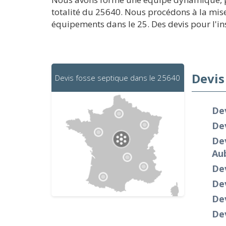
totalité du 25640. Nous procédons à la mise
équipements dans le 25. Des devis pour l'ins
Devis
Devis fosse septique dans le 25640
Dev
De
De
Au
Dev
De
De
Dev