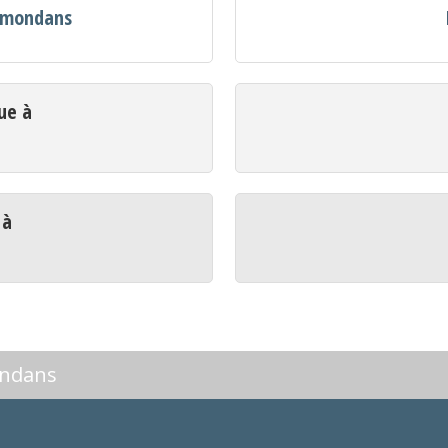
ermondans
ue à
 à
ondans