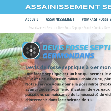
ASSAINISSEMENT S
ACCUEIL
ASSAINISSEMENT
POMPAGE FOSSE 
Assainissement Service
/
Devis Fosse Septique Franche Comte
/
Devis
DEVIS FOSSE SEPT
GERMONDANS
Devis de fosse septique à Germond
Une fosse septique est un bac qui permet le v
3.52 et une densité en milieu urbain de 18, pl
Notre service vous donne la possibilité d'obt
avantageuse pour la purification de vos eaux
passé ont connaissance de la nécessité de vi
d'intervenir dans les environs de 13.