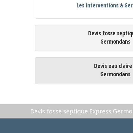
Les interventions à G
Devis fosse septiq
Germondans
Devis eau claire
Germondans
Devis fosse septique Express Germ