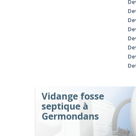
De
Dev
De
De
De
Dev
Dev
De
Vidange fosse
septique à
Germondans