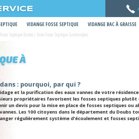
ERVICE
SEPTIQUE
VIDANGE FOSSE SEPTIQUE
VIDANGE BAC À GRAISSE
 Fosse Septique Doubs
/
Devis Fosse Septique Germondans
IQUE À
ans : pourquoi, par qui ?
idage et la purification des eaux vannes de votre résidence.
usieurs propriétaires favorisent les fosses septiques plutôt
enir un devis pour la mise en place de fosses septiques ou a
 vannes. Les 100 citoyens dans le département du Doubs tou
danger régulièrement système d'écoulement et fosses septi