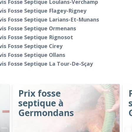
vis Fosse Septique Loulans-Verchamp
is Fosse Septique Flagey-Rigney
vis Fosse Septique Larians-Et-Munans
vis Fosse Septique Ormenans
vis Fosse Septique Rignosot
is Fosse Septique Cirey
is Fosse Septique Ollans
vis Fosse Septique La Tour-De-Sçay
Prix fosse
septique à
Germondans