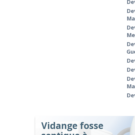
De
Dev
Ma
Dev
Me
Dev
Gu
Dev
Dev
Dev
Ma
Dev
Vidange fosse