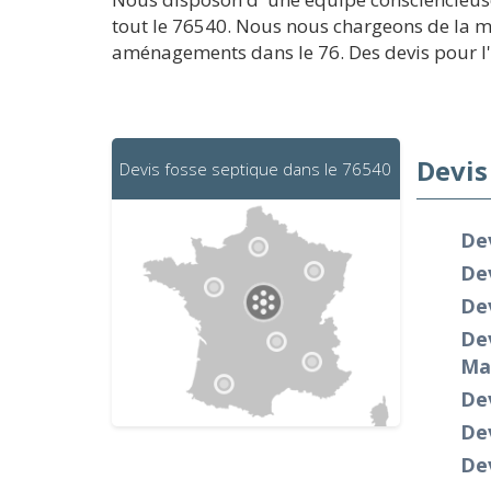
tout le 76540. Nous nous chargeons de la mi
aménagements dans le 76. Des devis pour l'in
Devis
Devis fosse septique dans le 76540
Dev
Dev
Dev
Dev
Mai
Dev
Dev
Dev