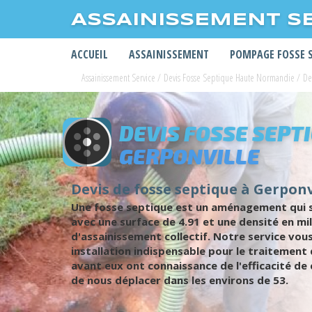
ASSAINISSEMENT S
ACCUEIL
ASSAINISSEMENT
POMPAGE FOSSE 
Assainissement Service
/
Devis Fosse Septique Haute Normandie
/
De
DEVIS FOSSE SEPT
GERPONVILLE
Devis de fosse septique à Gerponvi
Une fosse septique est un aménagement qui ser
avec une surface de 4.91 et une densité en mi
d'assainissement collectif. Notre service vous
installation indispensable pour le traitement 
avant eux ont connaissance de l'efficacité de
de nous déplacer dans les environs de 53.