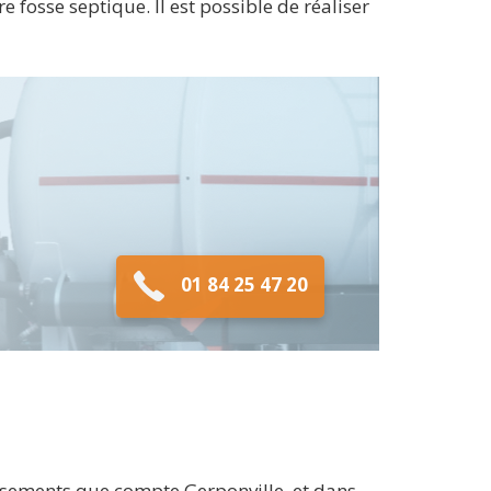
 fosse septique. Il est possible de réaliser
01 84 25 47 20
ssements que compte Gerponville, et dans