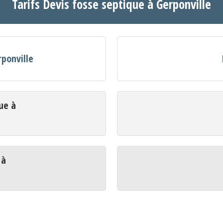
Tarifs Devis fosse septique à Gerponville
rponville
ue à
 à