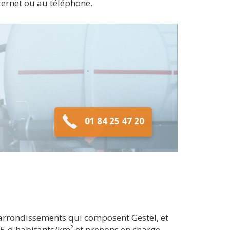
nternet ou au téléphone.
01 84 25 47 20
 arrondissements qui composent Gestel, et
15 d'habitants/km² et prenons en charge