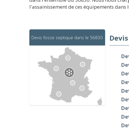
l'assainissement de ces équipements dans le 
Devis
Devis fosse septique dans le 56830
Dev
De
De
De
Dev
De
Dev
De
De