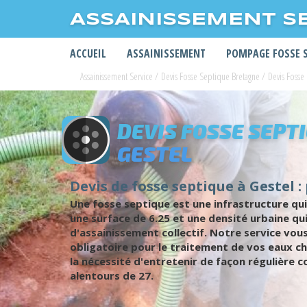
ASSAINISSEMENT S
ACCUEIL
ASSAINISSEMENT
POMPAGE FOSSE 
Assainissement Service
/
Devis Fosse Septique Bretagne
/
Devis Foss
DEVIS FOSSE SEPT
GESTEL
Devis de fosse septique à Gestel :
Une fosse septique est une infrastructure qui
une surface de 6.25 et une densité urbaine q
d'assainissement collectif. Notre service vou
obligatoire pour le traitement de vos eaux ch
la nécessité d'entretenir de façon régulière c
alentours de 27.