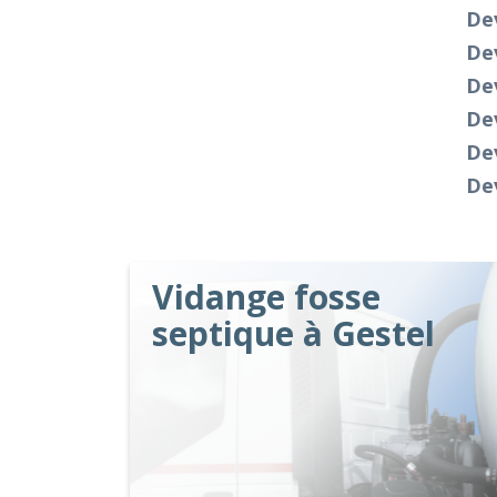
De
Dev
Dev
De
Dev
De
Vidange fosse
septique à Gestel