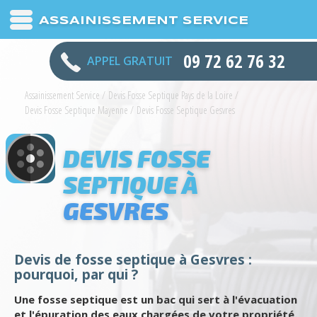
ASSAINISSEMENT SERVICE
09 72 62 76 32
APPEL GRATUIT
Assainissement Service
/
Devis Fosse Septique Pays de la Loire
/
Devis Fosse Septique Mayenne
/
Devis Fosse Septique Gesvres
DEVIS FOSSE
SEPTIQUE À
GESVRES
Devis de fosse septique à Gesvres :
pourquoi, par qui ?
Une fosse septique est un bac qui sert à l'évacuation
et l'épuration des eaux chargées de votre propriété.