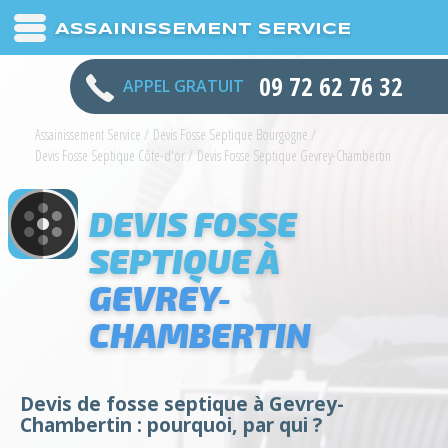
ASSAINISSEMENT SERVICE
09 72 62 76 32
APPEL GRATUIT
Assainissement Service
/
Devis Fosse Septique Bourgogne
/
Devis Fosse Septique Côte-d'or
/
Devis Fosse Septique Gevrey-Chambertin
DEVIS FOSSE
SEPTIQUE À
GEVREY-
CHAMBERTIN
Devis de fosse septique à Gevrey-
Chambertin : pourquoi, par qui ?