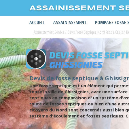
ASSAINISSEMENT S
ACCUEIL
ASSAINISSEMENT
POMPAGE FOSSE 
Assainissement Service
/
Devis Fosse Septique Nord Pas de Calais
/
D
DEVIS FOSSE SEPT
GHISSIGNIES
Devis de fosse septique à Ghissign
Une fosse septique est un élément qui permet
toute la ville de Ghissignies, avec une surface
septiques en comparaison d' un système d'assa
route de fosses septiques ou bien d'une autr
citoyens du Nord sont concernés aussi bien q
système d'écoulement et fosses septiques. C'e