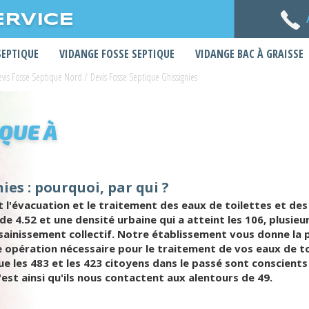
ERVICE
SEPTIQUE
VIDANGE FOSSE SEPTIQUE
VIDANGE BAC À GRAISSE
evis Fosse Septique Nord
/
Devis Fosse Septique Ghissignies
IQUE À
ies : pourquoi, par qui ?
 l'évacuation et le traitement des eaux de toilettes et d
 de 4.52 et une densité urbaine qui a atteint les 106, plusie
inissement collectif. Notre établissement vous donne la po
e opération nécessaire pour le traitement de vos eaux de t
ue les 483 et les 423 citoyens dans le passé sont conscien
st ainsi qu'ils nous contactent aux alentours de 49.