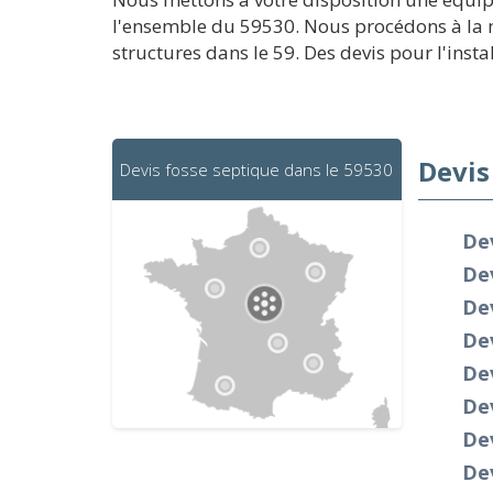
l'ensemble du 59530. Nous procédons à la m
structures dans le 59. Des devis pour l'insta
Devis
Devis fosse septique dans le 59530
Dev
De
De
Dev
De
Dev
De
Dev