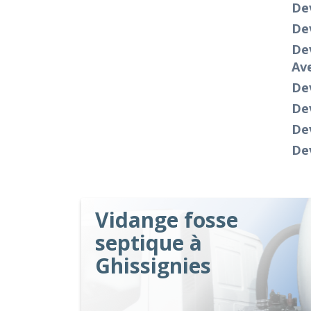
Dev
Dev
Dev
Av
De
Dev
De
Dev
Vidange fosse
septique à
Ghissignies