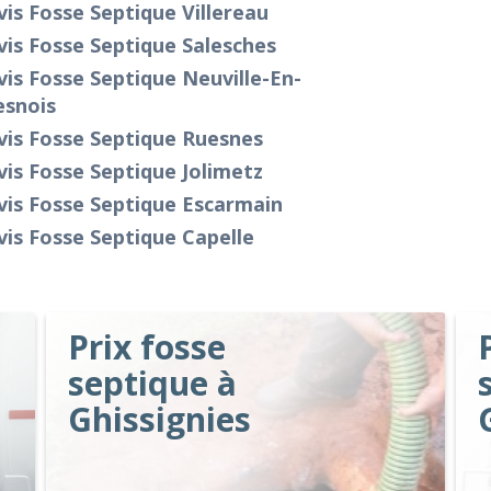
is Fosse Septique Villereau
is Fosse Septique Salesches
is Fosse Septique Neuville-En-
esnois
vis Fosse Septique Ruesnes
is Fosse Septique Jolimetz
vis Fosse Septique Escarmain
is Fosse Septique Capelle
Prix fosse
septique à
Ghissignies