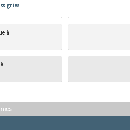
issignies
ue à
 à
gnies