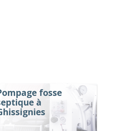
Pompage fosse
septique à
Ghissignies