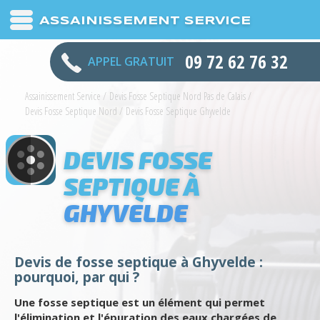
ASSAINISSEMENT SERVICE
09 72 62 76 32
APPEL GRATUIT
Assainissement Service
/
Devis Fosse Septique Nord Pas de Calais
/
Devis Fosse Septique Nord
/
Devis Fosse Septique Ghyvelde
DEVIS FOSSE
SEPTIQUE À
GHYVELDE
Devis de fosse septique à Ghyvelde :
pourquoi, par qui ?
Une fosse septique est un élément qui permet
l'élimination et l'épuration des eaux chargées de