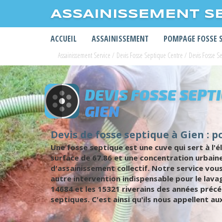
ASSAINISSEMENT S
ACCUEIL
ASSAINISSEMENT
POMPAGE FOSSE 
Assainissement Service
/
Devis Fosse Septique Centre
/
Devis Fosse S
DEVIS FOSSE SEPT
GIEN
Devis de fosse septique à Gien : p
Une fosse septique est une cuve qui sert à l'é
surface de 67.86 et une concentration urbain
d'assainissement collectif. Notre service vous
autre intervention indispensable pour le lavag
14684 et les 15321 riverains des années précé
septiques. C'est ainsi qu'ils nous appellent au