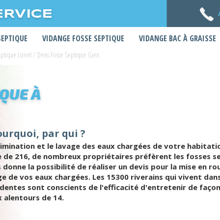
ERVICE
SEPTIQUE
VIDANGE FOSSE SEPTIQUE
VIDANGE BAC À GRAISSE
eptique Loiret
/
Devis Fosse Septique Gien
IQUE À
ourquoi, par qui ?
limination et le lavage des eaux chargées de votre habitatio
e de 216, de nombreux propriétaires préfèrent les fosses 
 donne la possibilité de réaliser un devis pour la mise en r
e de vos eaux chargées. Les 15300 riverains qui vivent dans
dentes sont conscients de l'efficacité d'entretenir de faç
x alentours de 14.