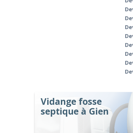
Dev
Dev
Dev
De
De
De
Dev
Dev
Dev
Vidange fosse
septique à Gien