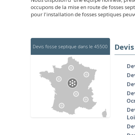
occupons de la mise en route de fosses septi
pour l'installation de fosses septiques peuve
Devis
Devis fosse septique dans le 45500
Dev
Dev
De
Dev
Oc
Dev
Loi
De