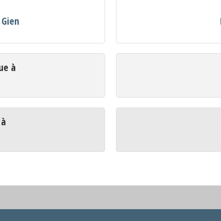
 Gien
ue à
 à