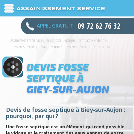
ASSAINISSEMENT SERVICE
09 72 62 76 32
APPEL GRATUIT
Assainissement Service
/
Devis Fosse Septique Champagne Ardenne
/
Devis Fosse Septique Haute-Marne
/
Devis Fosse Septique Giey-sur-Aujon
DEVIS FOSSE
SEPTIQUE À
GIEY-SUR-AUJON
Devis de fosse septique à Giey-sur-Aujon :
pourquoi, par qui ?
Une fosse septique est un élément qui rend possible
le vidage et le traitement des eaux vannes de votre