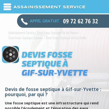
ASSAINISSEMENT SERVICE
09 72 62 76 32
APPEL GRATUIT
Assainissement Service
/
Devis Fosse Septique Ile de France
/
Devis Fosse Septique Essonne
/
Devis Fosse Septique Gif-sur-Yvette
DEVIS FOSSE
SEPTIQUE À
GIF-SUR-YVETTE
Devis de fosse septique à Gif-sur-Yvette :
pourquoi, par qui ?
Une fosse septique est une infrastructure qui rend
possible l'écoulement et l'épuration des eaux