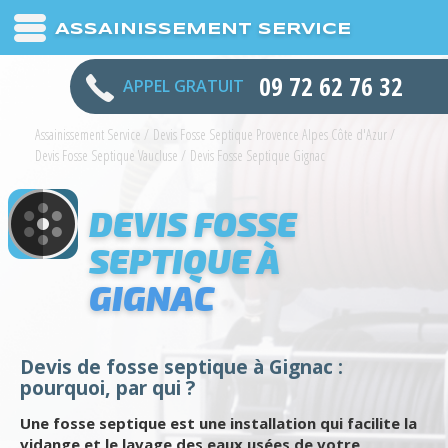
ASSAINISSEMENT SERVICE
09 72 62 76 32
APPEL GRATUIT
Assainissement Service
/
Devis Fosse Septique Provence Alpes Côte d'Azur
/
Devis Fosse Septique Vaucluse
/
Devis Fosse Septique Gignac
DEVIS FOSSE
SEPTIQUE À
GIGNAC
Devis de fosse septique à Gignac :
pourquoi, par qui ?
Une fosse septique est une installation qui facilite la
vidange et le lavage des eaux usées de votre