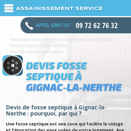
ASSAINISSEMENT SERVICE
09 72 62 76 32
APPEL GRATUIT
Assainissement Service
/
Devis Fosse Septique Provence Alpes Côte d'Azur
/
Devis Fosse Septique Bouches-du-Rhône
/
Devis Fosse Septique Gignac-la-Nerthe
DEVIS FOSSE
SEPTIQUE À
GIGNAC-LA-NERTHE
Devis de fosse septique à Gignac-la-
Nerthe : pourquoi, par qui ?
Une fosse septique est une cuve qui facilite le vidage
et l'épuration des eaux usées de votre logement. Aux