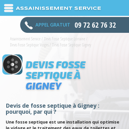
ASSAINISSEMENT SERVICE
09 72 62 76 32
APPEL GRATUIT
Assainissement Service
/
Devis Fosse Septique Lorraine
/
Devis Fosse Septique Vosges
/
Devis Fosse Septique Gigney
DEVIS FOSSE
SEPTIQUE À
GIGNEY
Devis de fosse septique à Gigney :
pourquoi, par qui ?
Une fosse septique est une installation qui optimise
le vidage et le traitement des eaux de toilettes et