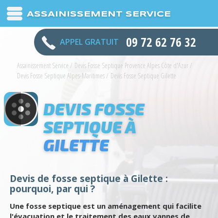
ASSAINISSEMENT SERVICE
09 72 62 76 32
APPEL GRATUIT
Assainissement Service
/
Devis Fosse Septique Provence Alpes Côte d'Azur
/
Devis Fosse Septique Alpes-Maritimes
/
Devis Fosse Septique Gilette
DEVIS FOSSE
SEPTIQUE À
GILETTE
Devis de fosse septique à Gilette :
pourquoi, par qui ?
Une fosse septique est un aménagement qui facilite
l'évacuation et le traitement des eaux vannes de