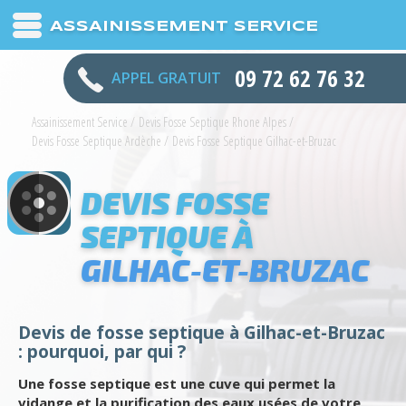
ASSAINISSEMENT SERVICE
09 72 62 76 32
APPEL GRATUIT
Assainissement Service
/
Devis Fosse Septique Rhone Alpes
/
Devis Fosse Septique Ardèche
/
Devis Fosse Septique Gilhac-et-Bruzac
DEVIS FOSSE
SEPTIQUE À
GILHAC-ET-BRUZAC
Devis de fosse septique à Gilhac-et-Bruzac
: pourquoi, par qui ?
Une fosse septique est une cuve qui permet la
vidange et la purification des eaux usées de votre