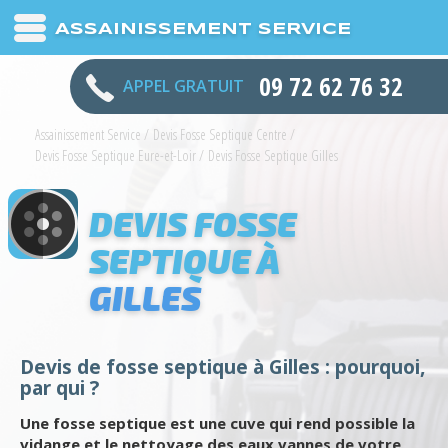
ASSAINISSEMENT SERVICE
09 72 62 76 32
APPEL GRATUIT
Assainissement Service
/
Devis Fosse Septique Centre
/
Devis Fosse Septique Eure-et-Loir
/
Devis Fosse Septique Gilles
DEVIS FOSSE
SEPTIQUE À
GILLES
Devis de fosse septique à Gilles : pourquoi,
par qui ?
Une fosse septique est une cuve qui rend possible la
vidange et le nettoyage des eaux vannes de votre