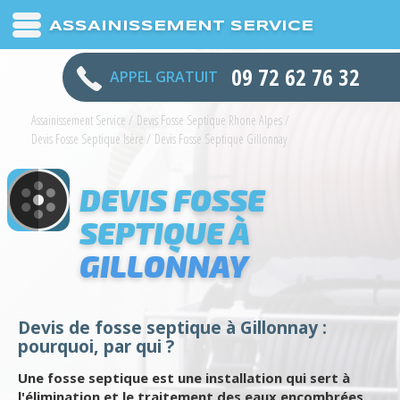
ASSAINISSEMENT SERVICE
09 72 62 76 32
APPEL GRATUIT
Assainissement Service
/
Devis Fosse Septique Rhone Alpes
/
Devis Fosse Septique Isère
/
Devis Fosse Septique Gillonnay
DEVIS FOSSE
SEPTIQUE À
GILLONNAY
Devis de fosse septique à Gillonnay :
pourquoi, par qui ?
Une fosse septique est une installation qui sert à
l'élimination et le traitement des eaux encombrées