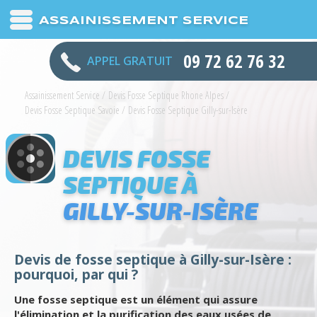
ASSAINISSEMENT SERVICE
09 72 62 76 32
APPEL GRATUIT
Assainissement Service
/
Devis Fosse Septique Rhone Alpes
/
Devis Fosse Septique Savoie
/
Devis Fosse Septique Gilly-sur-Isère
DEVIS FOSSE
SEPTIQUE À
GILLY-SUR-ISÈRE
Devis de fosse septique à Gilly-sur-Isère :
pourquoi, par qui ?
Une fosse septique est un élément qui assure
l'élimination et la purification des eaux usées de