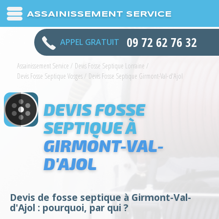
ASSAINISSEMENT SERVICE
09 72 62 76 32
APPEL GRATUIT
Assainissement Service
/
Devis Fosse Septique Lorraine
/
Devis Fosse Septique Vosges
/
Devis Fosse Septique Girmont-Val-d'Ajol
DEVIS FOSSE
SEPTIQUE À
GIRMONT-VAL-
D'AJOL
Devis de fosse septique à Girmont-Val-
d'Ajol : pourquoi, par qui ?