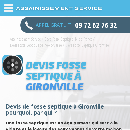
ASSAINISSEMENT SERVICE
09 72 62 76 32
APPEL GRATUIT
Assainissement Service
/
Devis Fosse Septique Ile de France
/
Devis Fosse Septique Seine-et-Marne
/
Devis Fosse Septique Gironville
DEVIS FOSSE
SEPTIQUE À
GIRONVILLE
Devis de fosse septique à Gironville :
pourquoi, par qui ?
Une fosse septique est un équipement qui sert à le
vidage et le lavage des eaux vannes de votre maison.