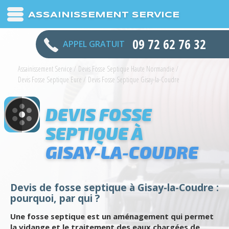
ASSAINISSEMENT SERVICE
09 72 62 76 32
APPEL GRATUIT
Assainissement Service
/
Devis Fosse Septique Haute Normandie
/
Devis Fosse Septique Eure
/
Devis Fosse Septique Gisay-la-Coudre
DEVIS FOSSE
SEPTIQUE À
GISAY-LA-COUDRE
Devis de fosse septique à Gisay-la-Coudre :
pourquoi, par qui ?
Une fosse septique est un aménagement qui permet
la vidange et le traitement des eaux chargées de