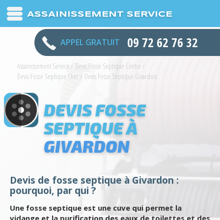
ASSAINISSEMENT SERVICE
09 72 62 76 32
APPEL GRATUIT
Assainissement Service
/
Devis Fosse Septique Centre
/
Devis Fosse Septique Cher
/
Devis Fosse Septique Givardon
DEVIS FOSSE
SEPTIQUE À
GIVARDON
Devis de fosse septique à Givardon :
pourquoi, par qui ?
Une fosse septique est une cuve qui permet la
vidange et la purification des eaux de toilettes et des