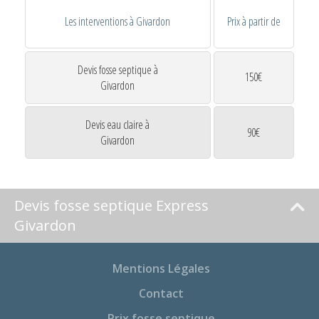
Les interventions à Givardon
Prix à partir de
Devis fosse septique à
150€
Givardon
Devis eau claire à
90€
Givardon
Devis fosse septique Express
Givardon
Mentions Légales
Contact
Prix fosse septique