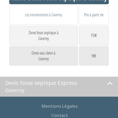
Les interventions à Giverny
Prix à partir de
Devis fosse septique à
150€
Giverny
Devis eau claire à
90€
Giverny
Devis fosse septique Express
Giverny
Mentions Légales
Contact