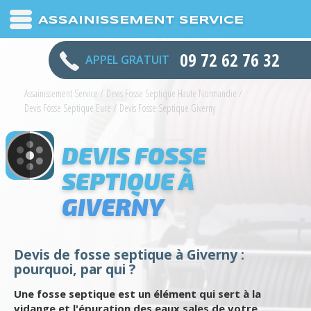
ASSAINISSEMENT SERVICE
09 72 62 76 32
APPEL GRATUIT
Assainissement Service
/
Devis Fosse Septique Haute Normandie
/
Devis Fosse Septique Eure
/
Devis Fosse Septique Giverny
DEVIS FOSSE
SEPTIQUE À
GIVERNY
Devis de fosse septique à Giverny :
pourquoi, par qui ?
Une fosse septique est un élément qui sert à la
vidange et l'épuration des eaux sales de votre