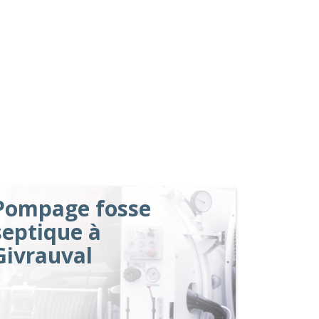
Pompage fosse
septique à
Givrauval