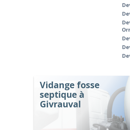
Dev
Dev
De
Or
De
De
Dev
Vidange fosse
septique à
Givrauval