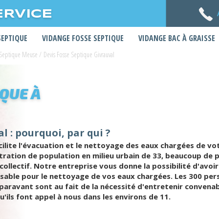
ERVICE
SEPTIQUE
VIDANGE FOSSE SEPTIQUE
VIDANGE BAC À GRAISSE
 Septique Meuse
/
Devis Fosse Septique Givrauval
IQUE À
l : pourquoi, par qui ?
cilite l'évacuation et le nettoyage des eaux chargées de vo
tration de population en milieu urbain de 33, beaucoup de 
llectif. Notre entreprise vous donne la possibilité d'avoir
ensable pour le nettoyage de vos eaux chargées. Les 300 p
auparavant sont au fait de la nécessité d'entretenir conve
u'ils font appel à nous dans les environs de 11.