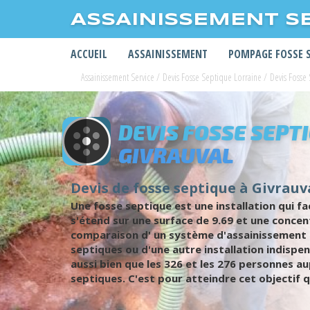
ASSAINISSEMENT S
ACCUEIL
ASSAINISSEMENT
POMPAGE FOSSE 
Assainissement Service
/
Devis Fosse Septique Lorraine
/
Devis Fosse
DEVIS FOSSE SEPT
GIVRAUVAL
Devis de fosse septique à Givrauva
Une fosse septique est une installation qui fa
s'étend sur une surface de 9.69 et une concen
comparaison d' un système d'assainissement co
septiques ou d'une autre installation indisp
aussi bien que les 326 et les 276 personnes 
septiques. C'est pour atteindre cet objectif q