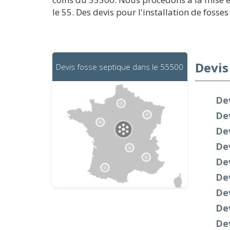
le 55. Des devis pour l'installation de fosses
Devis
Devis fosse septique dans le 55500
Dev
Dev
De
De
Dev
De
Dev
De
Dev