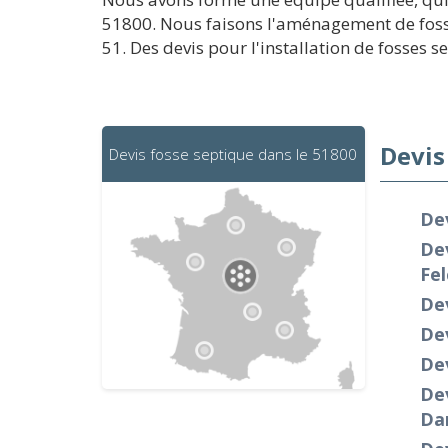
51800. Nous faisons l'aménagement de fosse
51. Des devis pour l'installation de fosses s
Devis
Devis fosse septique dans le 51800
Dev
Dev
Fel
De
De
De
De
Da