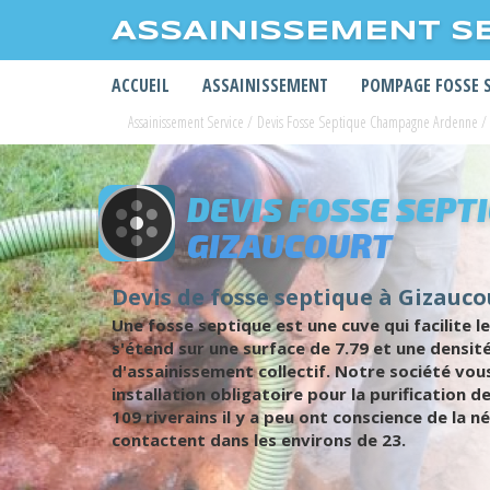
ASSAINISSEMENT S
ACCUEIL
ASSAINISSEMENT
POMPAGE FOSSE 
Assainissement Service
/
Devis Fosse Septique Champagne Ardenne
/
DEVIS FOSSE SEPT
GIZAUCOURT
Devis de fosse septique à Gizaucou
Une fosse septique est une cuve qui facilite l
s'étend sur une surface de 7.79 et une densit
d'assainissement collectif. Notre société vo
installation obligatoire pour la purification 
109 riverains il y a peu ont conscience de la n
contactent dans les environs de 23.