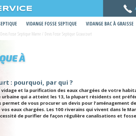
ERVICE
SEPTIQUE
VIDANGE FOSSE SEPTIQUE
VIDANGE BAC À GRAISSE
Devis Fosse Septique Marne
/
Devis Fosse Septique Gizaucourt
IQUE À
rt : pourquoi, par qui ?
e vidage et la purification des eaux chargées de votre habit
é urbaine qui a atteint les 13, la plupart résidents ont pré
us permet de vous procurer un devis pour l'aménagement de
de vos eaux chargées. Les 100 riverains qui vivent dans le M
écessité de purifier de façon régulière canalisations et foss