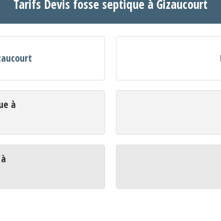
Tarifs Devis fosse septique à Gizaucourt
zaucourt
ue à
 à