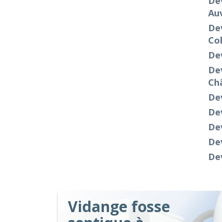
Dev
Au
Dev
Co
Dev
De
Ch
Dev
De
De
De
De
Vidange fosse