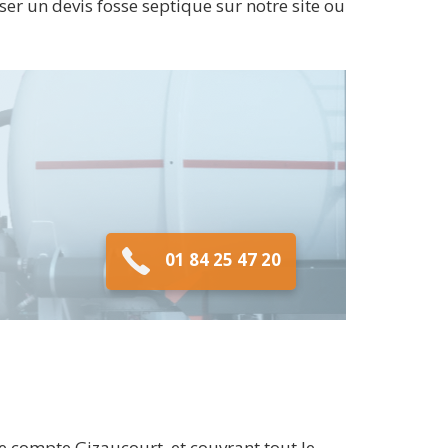
er un devis fosse septique sur notre site ou
01 84 25 47 20
e compte Gizaucourt, et couvrant tout le