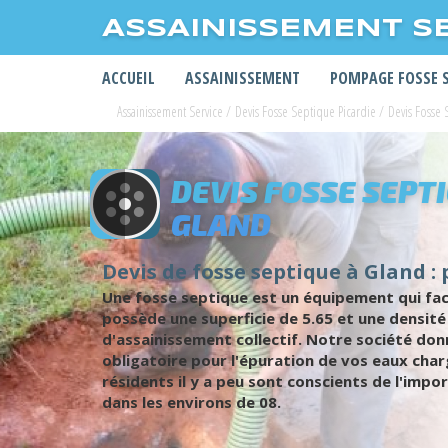
ASSAINISSEMENT S
ACCUEIL
ASSAINISSEMENT
POMPAGE FOSSE 
Assainissement Service
/
Devis Fosse Septique Picardie
/
Devis Fosse 
DEVIS FOSSE SEPT
GLAND
Devis de fosse septique à Gland : 
Une fosse septique est un équipement qui faci
possède une superficie de 5.65 et une densité
d'assainissement collectif. Notre société don
obligatoire pour l'épuration de vos eaux char
résidents il y a peu sont conscients de l'impor
dans les environs de 08.