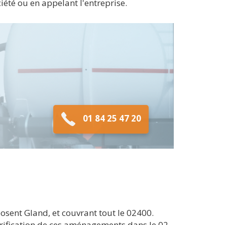
ciété ou en appelant l'entreprise.
01 84 25 47 20
sent Gland, et couvrant tout le 02400.
urification de ces aménagements dans le 02.