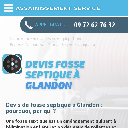
ASSAINISSEMENT SERVICE
09 72 62 76 32
APPEL GRATUIT
Assainissement Service
/
Devis Fosse Septique Limousin
/
Devis Fosse Septique Haute-Vienne
/
Devis Fosse Septique Glandon
DEVIS FOSSE
SEPTIQUE À
GLANDON
Devis de fosse septique à Glandon :
pourquoi, par qui ?
Une fosse septique est un aménagement qui sert à
l'élimination et l'épuration des eaux de toilettes et