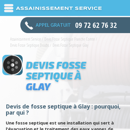
ASSAINISSEMENT SERVICE
09 72 62 76 32
APPEL GRATUIT
Assainissement Service
/
Devis Fosse Septique Franche Comte
/
Devis Fosse Septique Doubs
/
Devis Fosse Septique Glay
DEVIS FOSSE
SEPTIQUE À
GLAY
Devis de fosse septique à Glay : pourquoi,
par qui ?
Une fosse septique est une installation qui sert à
l'évacuation et le traitement des eaux vannes de