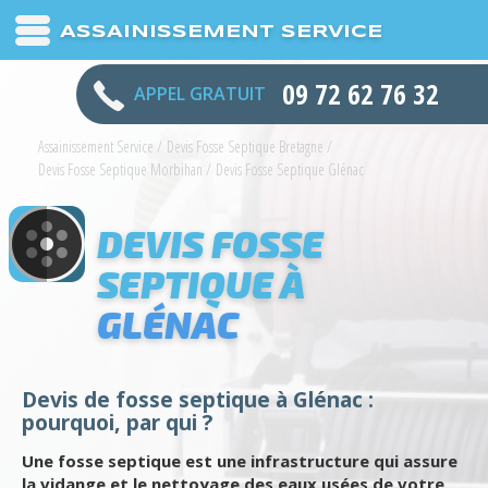
ASSAINISSEMENT SERVICE
09 72 62 76 32
APPEL GRATUIT
Assainissement Service
/
Devis Fosse Septique Bretagne
/
Devis Fosse Septique Morbihan
/
Devis Fosse Septique Glénac
DEVIS FOSSE
SEPTIQUE À
GLÉNAC
Devis de fosse septique à Glénac :
pourquoi, par qui ?
Une fosse septique est une infrastructure qui assure
la vidange et le nettoyage des eaux usées de votre