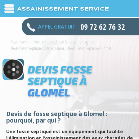
ASSAINISSEMENT SERVICE
09 72 62 76 32
APPEL GRATUIT
Assainissement Service
/
Devis Fosse Septique Bretagne
/
Devis Fosse Septique Côtes-d'armor
/
Devis Fosse Septique Glomel
DEVIS FOSSE
SEPTIQUE À
GLOMEL
Devis de fosse septique à Glomel :
pourquoi, par qui ?
Une fosse septique est un équipement qui facilite
l'élimination et l'assainissement des eaux chargées de