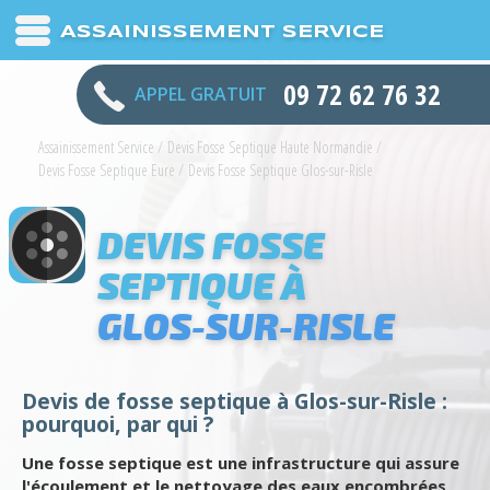
ASSAINISSEMENT SERVICE
09 72 62 76 32
APPEL GRATUIT
Assainissement Service
/
Devis Fosse Septique Haute Normandie
/
Devis Fosse Septique Eure
/
Devis Fosse Septique Glos-sur-Risle
DEVIS FOSSE
SEPTIQUE À
GLOS-SUR-RISLE
Devis de fosse septique à Glos-sur-Risle :
pourquoi, par qui ?
Une fosse septique est une infrastructure qui assure
l'écoulement et le nettoyage des eaux encombrées