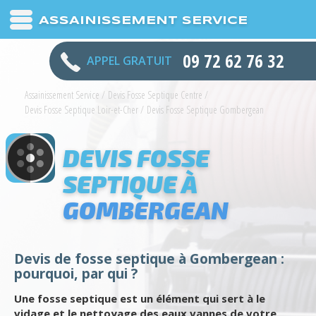
ASSAINISSEMENT SERVICE
09 72 62 76 32
APPEL GRATUIT
Assainissement Service
/
Devis Fosse Septique Centre
/
Devis Fosse Septique Loir-et-Cher
/
Devis Fosse Septique Gombergean
DEVIS FOSSE
SEPTIQUE À
GOMBERGEAN
Devis de fosse septique à Gombergean :
pourquoi, par qui ?
Une fosse septique est un élément qui sert à le
vidage et le nettoyage des eaux vannes de votre