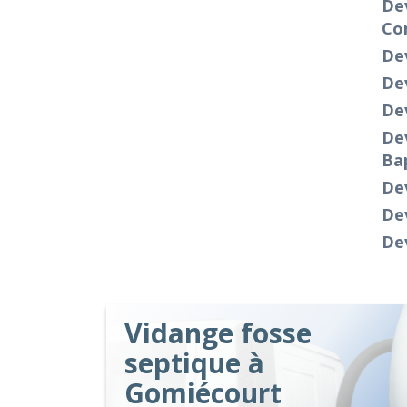
Dev
Co
Dev
Dev
De
Dev
Ba
Dev
Dev
De
Vidange fosse
septique à
Gomiécourt