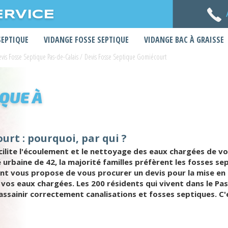
ERVICE
SEPTIQUE
VIDANGE FOSSE SEPTIQUE
VIDANGE BAC À GRAISSE
vis Fosse Septique Pas-de-Calais
/
Devis Fosse Septique Gomiécourt
IQUE À
urt : pourquoi, par qui ?
acilite l'écoulement et le nettoyage des eaux chargées de vo
 urbaine de 42, la majorité familles préfèrent les fosses s
ent vous propose de vous procurer un devis pour la mise en
vos eaux chargées. Les 200 résidents qui vivent dans le Pas-
d'assainir correctement canalisations et fosses septiques. 