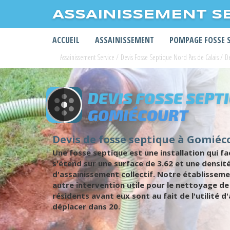
ASSAINISSEMENT S
ACCUEIL
ASSAINISSEMENT
POMPAGE FOSSE 
Assainissement Service
/
Devis Fosse Septique Nord Pas de Calais
/
De
DEVIS FOSSE SEPT
GOMIÉCOURT
Devis de fosse septique à Gomiéco
Une fosse septique est une installation qui f
s'étend sur une surface de 3.62 et une densité
d'assainissement collectif. Notre établissem
autre intervention utile pour le nettoyage de 
résidents avant eux sont au fait de l'utilité 
déplacer dans 20.