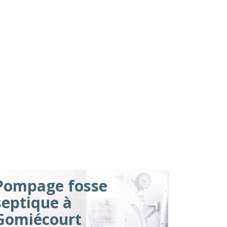
Pompage fosse
septique à
Gomiécourt