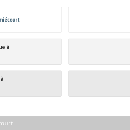
omiécourt
ue à
 à
court