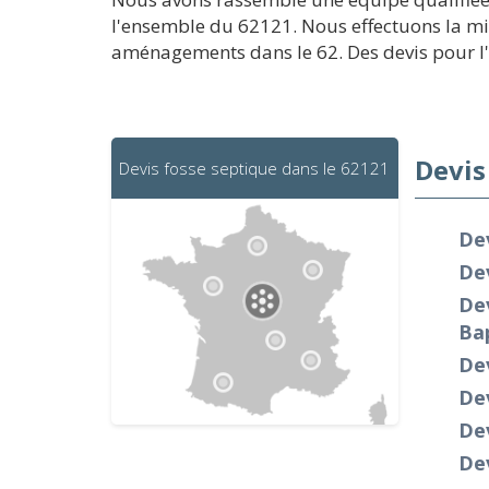
l'ensemble du 62121. Nous effectuons la mis
aménagements dans le 62. Des devis pour l'in
Devis
Devis fosse septique dans le 62121
De
Dev
Dev
Ba
Dev
De
Dev
Dev